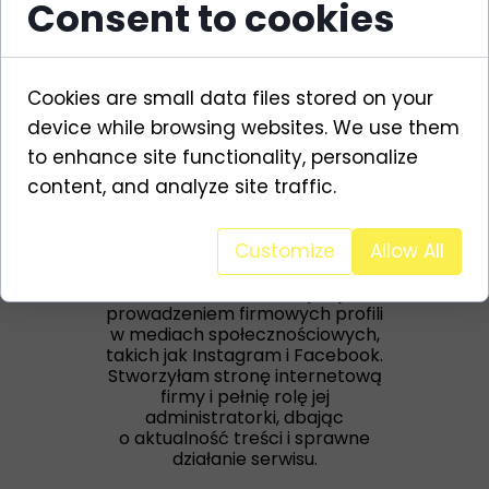
Consent to cookies
Cookies are small data files stored on your
device while browsing websites. We use them
to enhance site functionality, personalize
content, and analyze site traffic.
Maria Mizuła
Customize
Allow All
Specjalistka ds. marketingu
W firmie Be Creative zajmuję się
prowadzeniem firmowych profili
w mediach społecznościowych,
takich jak Instagram i Facebook.
Stworzyłam stronę internetową
firmy i pełnię rolę jej
administratorki, dbając
o aktualność treści i sprawne
działanie serwisu.