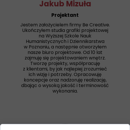
Jakub Mizuła
Projektant
Jestem założycielem firmy Be Creative.
Ukończyłem studia grafiki projektowej
na Wyższej Szkole Nauk
Humanistycznych i Dziennikarstwa
w Poznaniu, a następnie otworzyłem
nasze biuro projektowe. Od 10 lat
zajmuję się projektowaniem wnętrz.
Tworzę projekty, współpracuję
z klientami, by jak najlepiej zrozumieć
ich wizję i potrzeby. Opracowuję
koncepcje oraz nadzoruję realizację,
dbając o wysoką jakość i terminowość
wykonania.